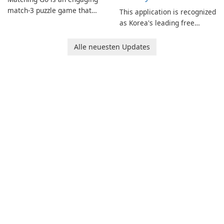
match-3 puzzle game that
This application is recognized
invites players to join Chloe
as Korea's leading free
and her charming corgi,
platform for pregnancy and
Ollie, on an adventurous
baby tracking, offering
Alle neuesten Updates
journey across diverse
essential healthcare tips and
landscapes.
doctor-approved articles.