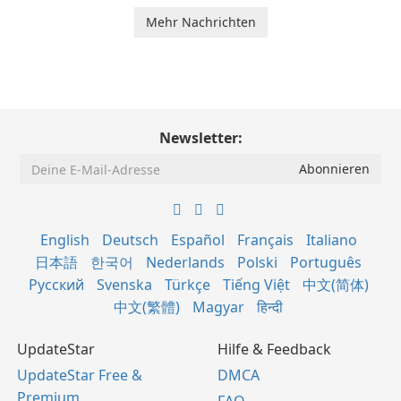
Mehr Nachrichten
Newsletter:
English
Deutsch
Español
Français
Italiano
日本語
한국어
Nederlands
Polski
Português
Русский
Svenska
Türkçe
Tiếng Việt
中文(简体)
中文(繁體)
Magyar
हिन्दी
UpdateStar
Hilfe & Feedback
UpdateStar Free &
DMCA
Premium