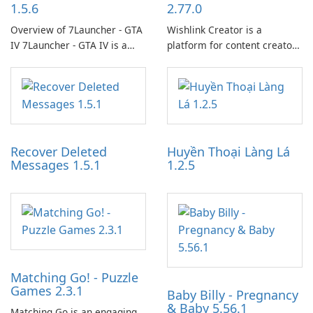
1.5.6
2.77.0
Overview of 7Launcher - GTA
Wishlink Creator is a
IV 7Launcher - GTA IV is a
platform for content creators
specialized software
designed to monetize their
application designed to
work through built-in brand
optimize the gaming
partnerships and integrated
experience for Grand Theft
tools for content distribution
Auto IV.
and audience engagement.
Recover Deleted
Huyền Thoại Làng Lá
Messages 1.5.1
1.2.5
Matching Go! - Puzzle
Games 2.3.1
Baby Billy - Pregnancy
& Baby 5.56.1
Matching Go is an engaging