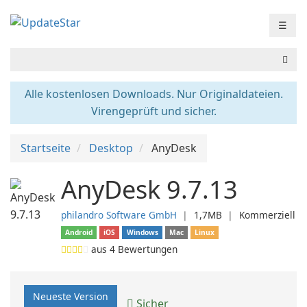
☰
Alle kostenlosen Downloads. Nur Originaldateien.
Virengeprüft und sicher.
Startseite
Desktop
AnyDesk
AnyDesk 9.7.13
philandro Software GmbH
❘
1,7MB
❘
Kommerziell
Android
iOS
Windows
Mac
Linux
aus
4
Bewertungen
Neueste Version
Sicher